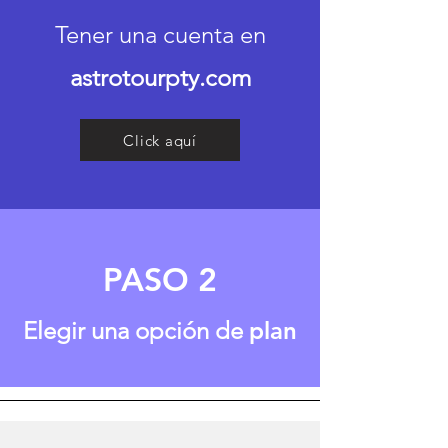
Tener una cuenta en
astrotourpty.com
Click aquí
PASO 2
Elegir una opción de
plan