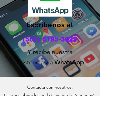
Escríbenos al
(507) 6195-3029
Y recibe nuestra
asistencia vía
WhatsApp
Contacta con nosotros.
Estamos ubicados en la Cuidad de Penonomé,
centro geográfico de la República de Panamá
astrotourpty@gmail.com